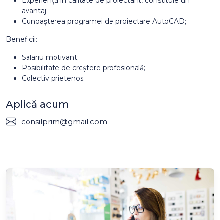
Experiență în calitate de proiectant, constituie un
avantaj;
Cunoașterea programei de proiectare AutoCAD;
Beneficii:
Salariu motivant;
Posibilitate de creștere profesională;
Colectiv prietenos.
Aplică acum
consilprim@gmail.com