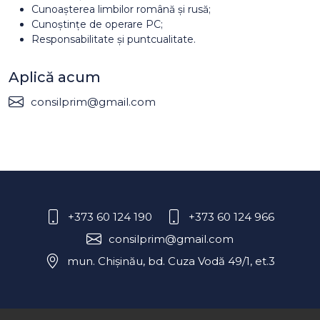
Cunoașterea limbilor română și rusă;
Cunoștințe de operare PC;
Responsabilitate și puntcualitate.
Aplică acum
consilprim@gmail.com
+373 60 124 190
+373 60 124 966
consilprim@gmail.com
mun. Chișinău, bd. Cuza Vodă 49/1, et.3